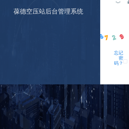
葆德空压站后台管理系统
6
9
2
7
忘记
密
码？